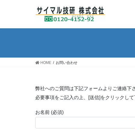
コ
ナ
ン
ビ
テ
ゲ
ン
ー
ツ
シ
へ
ョ
ス
ン
キ
に
ッ
移
HOME
お問い合わせ
プ
動
弊社へのご質問は下記フォームよりご連絡下
必要事項をご記入の上、[送信]をクリックし
お名前 (必須)