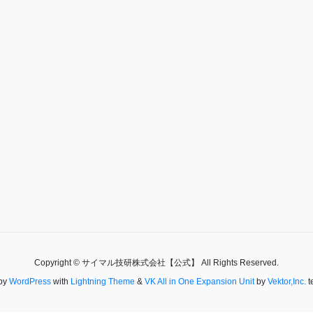
Copyright © サイマル技研株式会社【公式】 All Rights Reserved.
by
WordPress
with
Lightning Theme
&
VK All in One Expansion Unit
by
Vektor,Inc.
t