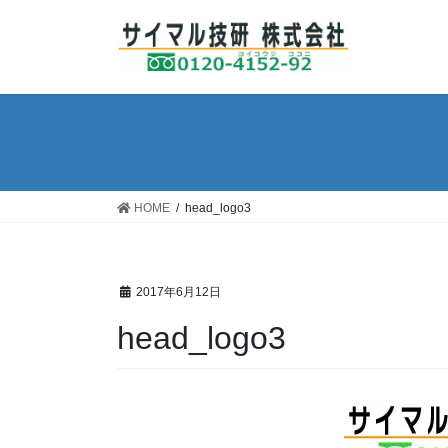
コ
ナ
ン
ビ
テ
ゲ
ン
ー
ツ
シ
へ
ョ
ス
ン
キ
に
ッ
移
HOME
head_logo3
プ
動
2017年6月12日
head_logo3